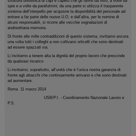
struttura borbonica di capi e capetti che gli fanno da filtro, a volte da
spie e a volte da parafulmini; da una parte si utilizza il trasparente
sistema dell’interpello per acquisire la disponibilità del personale ad
entrare a far parte delle nuove U.O. e dall’altra, per le nomine di
alcuni responsabili, si ricorre alle vecchie segnalazioni di
andreottiana memoria.
Di fronte alle mille contraddizioni di questo sistema, invitiamo ancora
una volta tutti i colleghi a non coltivarsi orticelli che sono destinati
ad essere spazzati via.
Li invitiamo a tenere alta la dignità del proprio lavoro che prescinde
da qualsiasi incarico
Li invitiamo, soprattutto, all’unità che è l’unica nostra garanzia di
fronte agli attacchi che continuamente arrivano e che sono destinati
ad aumentare.
Roma 11 marzo 2014
USB/P.I. - Coordinamento Nazionale Lavoro e
P.S.