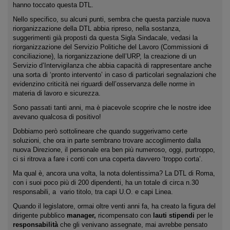
hanno toccato questa DTL.
Nello specifico, su alcuni punti, sembra che questa parziale nuova
riorganizzazione della DTL abbia ripreso, nella sostanza,
suggerimenti già proposti da questa Sigla Sindacale, vedasi la
riorganizzazione del Servizio Politiche del Lavoro (Commissioni di
conciliazione), la riorganizzazione dell’URP, la creazione di un
Servizio d’Intervigilanza che abbia capacità di rappresentare anche
una sorta di ‘pronto intervento’ in caso di particolari segnalazioni che
evidenzino criticità nei riguardi dell’osservanza delle norme in
materia di lavoro e sicurezza.
Sono passati tanti anni, ma è piacevole scoprire che le nostre idee
avevano qualcosa di positivo!
Dobbiamo però sottolineare che quando suggerivamo certe
soluzioni, che ora in parte sembrano trovare accoglimento dalla
nuova Direzione, il personale era ben più numeroso, oggi, purtroppo,
ci si ritrova a fare i conti con una coperta davvero ‘troppo corta’.
Ma qual è, ancora una volta, la nota dolentissima? La DTL di Roma,
con i suoi poco più di 200 dipendenti, ha un totale di circa n.30
responsabili, a vario titolo, tra capi U.O. e capi Linea.
Quando il legislatore, ormai oltre venti anni fa, ha creato la figura del
dirigente pubblico
manager,
ricompensato con
lauti stipendi
per le
responsabilità
che gli venivano assegnate, mai avrebbe pensato