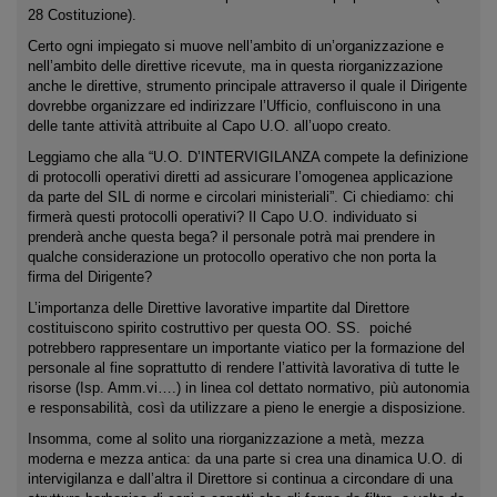
28 Costituzione).
Certo ogni impiegato si muove nell’ambito di un’organizzazione e
nell’ambito delle direttive ricevute, ma in questa riorganizzazione
anche le direttive, strumento principale attraverso il quale il Dirigente
dovrebbe organizzare ed indirizzare l’Ufficio, confluiscono in una
delle tante attività attribuite al Capo U.O. all’uopo creato.
Leggiamo che alla “U.O. D’INTERVIGILANZA compete la definizione
di protocolli operativi diretti ad assicurare l’omogenea applicazione
da parte del SIL di norme e circolari ministeriali”. Ci chiediamo: chi
firmerà questi protocolli operativi? Il Capo U.O. individuato si
prenderà anche questa bega? il personale potrà mai prendere in
qualche considerazione un protocollo operativo che non porta la
firma del Dirigente?
L’importanza delle Direttive lavorative impartite dal Direttore
costituiscono spirito costruttivo per questa OO. SS. poiché
potrebbero rappresentare un importante viatico per la formazione del
personale al fine soprattutto di rendere l’attività lavorativa di tutte le
risorse (Isp. Amm.vi….) in linea col dettato normativo, più autonomia
e responsabilità, così da utilizzare a pieno le energie a disposizione.
Insomma, come al solito una riorganizzazione a metà, mezza
moderna e mezza antica: da una parte si crea una dinamica U.O. di
intervigilanza e dall’altra il Direttore si continua a circondare di una