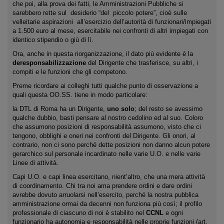
che poi, alla prova dei fatti, le Amministrazioni Pubbliche si
sarebbero rette sul desiderio “del piccolo potere”, cioè sulle
velleitarie aspirazioni all’esercizio dell’autorità di funzionari/impiegati
a 1.500 euro al mese, esercitabile nei confronti di altri impiegati con
identico stipendio o giù di lì.
Ora, anche in questa riorganizzazione, il dato più evidente è la
deresponsabilizzazione
del Dirigente che trasferisce, su altri, i
compiti e le funzioni che gli competono.
Preme ricordare ai colleghi tutti qualche punto di osservazione a
quali questa OO.SS. tiene in modo particolare:
la DTL di Roma ha un Dirigente,
uno solo
; del resto se avessimo
qualche dubbio, basti pensare al nostro cedolino ed al suo. Coloro
che assumono posizioni di responsabilità assumono, visto che ci
tengono, obblighi e oneri nei confronti del Dirigente. Gli onori, al
contrario, non ci sono perché dette posizioni non danno alcun potere
gerarchico sul personale incardinato nelle varie U.O. e nelle varie
Linee di attività.
Capi U.O. e capi linea esercitano, nient’altro, che una mera attività
di coordinamento. Chi tra noi ama prendere ordini e dare ordini
avrebbe dovuto arruolarsi nell’esercito, perché la nostra pubblica
amministrazione ormai da decenni non funziona più così; il profilo
professionale di ciascuno di noi è stabilito nel
CCNL
e ogni
funzionario ha autonomia e responsabilità nelle proprie funzioni (art.