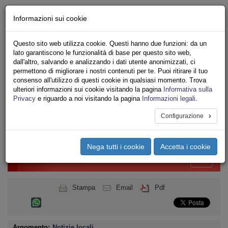
Chi siamo - Statuto
Informazioni sui cookie
Le nostre sedi
Servizi
Questo sito web utilizza cookie. Questi hanno due funzioni: da un
Iscriviti Online
lato garantiscono le funzionalità di base per questo sito web,
Ricerca
dall'altro, salvando e analizzando i dati utente anonimizzati, ci
Area Stampa
permettono di migliorare i nostri contenuti per te. Puoi ritirare il tuo
consenso all'utilizzo di questi cookie in qualsiasi momento. Trova
Privacy
ulteriori informazioni sui cookie visitando la pagina
Informativa sulla
MINISTERO DEL LAVORO
Privacy
e riguardo a noi visitando la pagina
Informazioni legali
.
ISPETTORATO NAZIONALE DEL LAVORO
Configurazione
Toggle
navigation
Nega tutti i cookie
Accetta i cookie
Menu del sito
Toggle
navigati
Stampa
Email
Pdf
Argomento:
Notizie locali